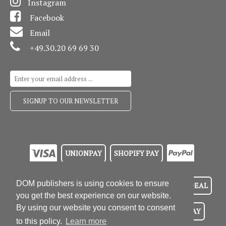
Instagram
Facebook
Email
+49.30.20 69 69 30
UNIONPAY
SHOPIFY PAY
DOM publishers is using cookies to ensure
MOBILEPAY
MAESTRO
KLARNA
IDEAL
you get the best experience on our website.
By using our website you consent to consent
GOOGLE PAY
EPS
BANCONTACT
APPLE PAY
to this policy.
Learn more