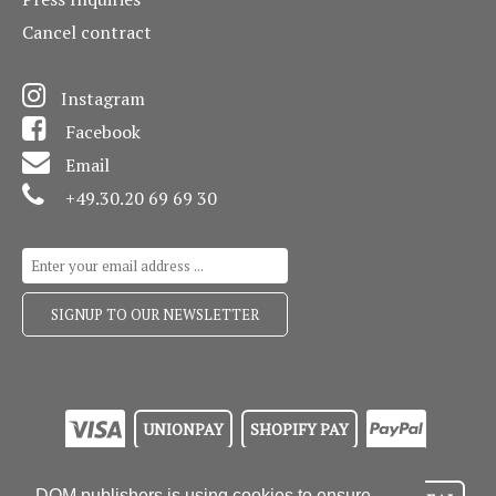
Cancel contract
Instagram
Facebook
Email
+49.30.20 69 69 30
UNIONPAY
SHOPIFY PAY
DOM publishers is using cookies to ensure